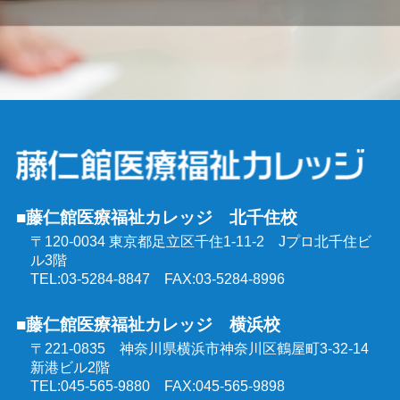
■藤仁館医療福祉カレッジ 北千住校
〒120-0034 東京都足立区千住1-11-2
Jプロ北千住ビ
ル3階
TEL:03-5284-8847 FAX:03-5284-8996
■藤仁館医療福祉カレッジ 横浜校
〒221-0835 神奈川県横浜市神奈川区鶴屋町3-32-14
新港ビル2階
TEL:045-565-9880 FAX:045-565-9898