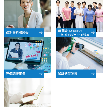
藤花会
（とうかかい）
個別無料相談会
― 修了生をサポートする同窓会 ―
評価調査事業
試験解答速報