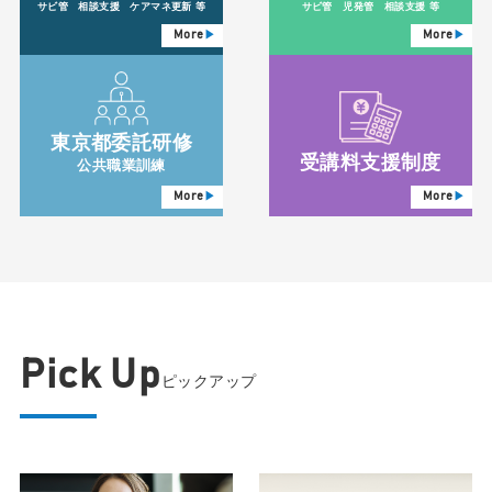
サビ管 相談支援 ケアマネ更新 等
サビ管 児発管 相談支援 等
More
More
東京都委託研修
受講料支援制度
公共職業訓練
More
More
Pick Up
ピックアップ