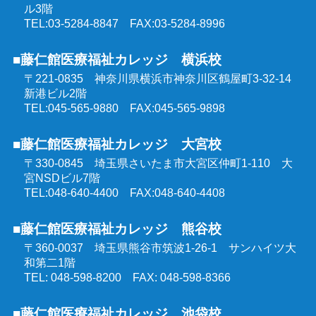
同行援護従業者養成研修
ル3階
介護福祉士受験対策講座（オンラインコース）
TEL:03-5284-8847 FAX:03-5284-8996
喀痰吸引等研修
■藤仁館医療福祉カレッジ 横浜校
ケアマネジャー受験対策講座（オンラインコース）
〒221-0835 神奈川県横浜市神奈川区鶴屋町3-32-14
医療的ケア教員講習会
新港ビル2階
社会福祉士受験対策講座（オンラインコース）
TEL:045-565-9880 FAX:045-565-9898
埼玉県委託 公共職業訓練
■藤仁館医療福祉カレッジ 大宮校
精神保健福祉士受験対策講座（オンラインコース）
〒330-0845 埼玉県さいたま市大宮区仲町1-110
大
群馬県委託 公共職業訓練
宮NSDビル7階
TEL:048-640-4400 FAX:048-640-4408
東京都委託 公共職業訓練
■藤仁館医療福祉カレッジ 熊谷校
〒360-0037 埼玉県熊谷市筑波1-26-1
サンハイツ大
和第二1階
TEL: 048-598-8200 FAX: 048-598-8366
■藤仁館医療福祉カレッジ 池袋校