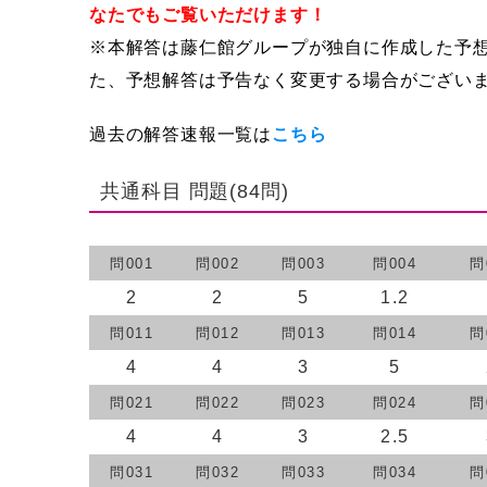
なたでもご覧いただけます！
※本解答は藤仁館グループが独自に作成した予
た、予想解答は予告なく変更する場合がござい
過去の解答速報一覧は
こちら
共通科目 問題(84問)
問001
問002
問003
問004
問
2
2
5
1.2
問011
問012
問013
問014
問
4
4
3
5
問021
問022
問023
問024
問
4
4
3
2.5
問031
問032
問033
問034
問