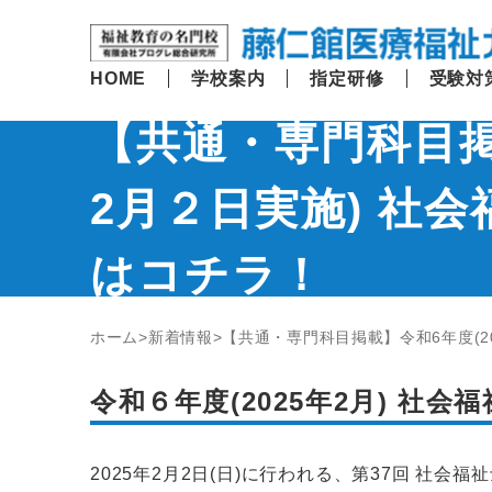
HOME
学校案内
指定研修
受験対
【共通・専門科目掲
2月２日実施) 社
はコチラ！
ホーム
新着情報
【共通・専門科目掲載】令和6年度(2
令和６年度(2025年2月) 社
2025年2月2日(日)に行われる、第37回 社