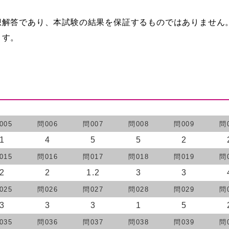
想解答であり、本試験の結果を保証するものではありません
ます。
005
問006
問007
問008
問009
問
1
4
5
5
2
015
問016
問017
問018
問019
問
2
2
1.2
3
3
025
問026
問027
問028
問029
問
3
3
3
1
5
035
問036
問037
問038
問039
問