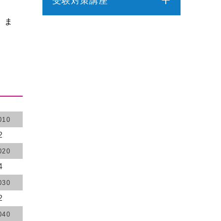
受験対策講座
。ま
介護福祉士受験対策講座（通学コ
介護福祉士実務者研修
ース）
ケアマネジャー受験対策講座（通
介護予防運動指導員養成講座
学コース）
社会福祉士受験対策講座（通学コ
行動援護従業者養成研修
ース）
精神保健福祉士受験対策講座（通
強度行動障害支援者養成研修
010
学コース）
2
介護福祉士受験対策講座（オンラ
同行援護従業者養成研修
020
インコース）
4
ケアマネジャー受験対策講座（オ
喀痰吸引等研修
ンラインコース）
030
2
社会福祉士受験対策講座（オンラ
医療的ケア教員講習会
インコース）
040