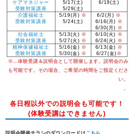
ケアマネジャー
5/17(土)
6/19(土)
受験対策講座
5/29(土)
介護福祉士
5/19(月)
※
6/2(月)
※
受験対策講座
5/24(土)
6/16(月)
※
6/30(月)
※
社会福祉士
5/13(火)
※
6/10(火)
※
受験対策講座
5/27(火)
※
6/24(火)
※
精神保健福祉士
5/16(金)
※
6/13(金)
※
受験対策講座
5/30(金)
※
6/27(金)
※
※…
体験受講＆説明会として開催します。
説明会のみ
も可能です。その場合、ご希望の時間をご指定くださ
い。
。
各日程以外での説明会も可能です！
(体験受講はできません)
説明会開催チラシのダウンロードは
こちら