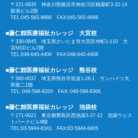
〒221-0835 神奈川県横浜市神奈川区鶴屋町3-32-14
医療的ケア教員講習会
新港ビル2階
社会福祉士受験対策講座（オンラインコース）
TEL:045-565-9880 FAX:045-565-9898
埼玉県委託 公共職業訓練
■藤仁館医療福祉カレッジ 大宮校
精神保健福祉士受験対策講座（オンラインコース）
〒330-0845 埼玉県さいたま市大宮区仲町1-110
大
群馬県委託 公共職業訓練
宮NSDビル7階
TEL:048-640-4400 FAX:048-640-4408
東京都委託 公共職業訓練
■藤仁館医療福祉カレッジ 熊谷校
〒360-0037 埼玉県熊谷市筑波1-26-1
サンハイツ大
和第二1階
TEL: 048-598-8200 FAX: 048-598-8366
■藤仁館医療福祉カレッジ 池袋校
〒171-0021 東京都豊島区西池袋3-27-12
池袋ウェス
トパークビル9階
TEL:03-5944-8341 FAX:03-5944-8405