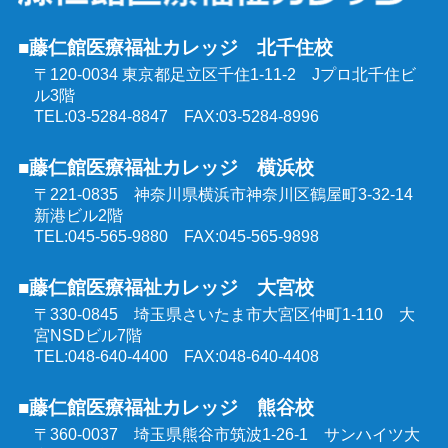
強度行動障害支援者養成研修
■藤仁館医療福祉カレッジ 北千住校
精神保健福祉士受験対策講座（通学コース）
〒120-0034 東京都足立区千住1-11-2
Jプロ北千住ビ
同行援護従業者養成研修
ル3階
介護福祉士受験対策講座（オンラインコース）
TEL:03-5284-8847 FAX:03-5284-8996
喀痰吸引等研修
■藤仁館医療福祉カレッジ 横浜校
ケアマネジャー受験対策講座（オンラインコース）
〒221-0835 神奈川県横浜市神奈川区鶴屋町3-32-14
医療的ケア教員講習会
新港ビル2階
社会福祉士受験対策講座（オンラインコース）
TEL:045-565-9880 FAX:045-565-9898
埼玉県委託 公共職業訓練
■藤仁館医療福祉カレッジ 大宮校
精神保健福祉士受験対策講座（オンラインコース）
〒330-0845 埼玉県さいたま市大宮区仲町1-110
大
群馬県委託 公共職業訓練
宮NSDビル7階
TEL:048-640-4400 FAX:048-640-4408
東京都委託 公共職業訓練
■藤仁館医療福祉カレッジ 熊谷校
〒360-0037 埼玉県熊谷市筑波1-26-1
サンハイツ大