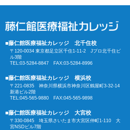
介護予防運動指導員養成講座
ケアマネジャー受験対策講座（通学コース）
行動援護従業者養成研修
社会福祉士受験対策講座（通学コース）
強度行動障害支援者養成研修
■藤仁館医療福祉カレッジ 北千住校
精神保健福祉士受験対策講座（通学コース）
〒120-0034 東京都足立区千住1-11-2
Jプロ北千住ビ
同行援護従業者養成研修
ル3階
介護福祉士受験対策講座（オンラインコース）
TEL:03-5284-8847 FAX:03-5284-8996
喀痰吸引等研修
■藤仁館医療福祉カレッジ 横浜校
ケアマネジャー受験対策講座（オンラインコース）
〒221-0835 神奈川県横浜市神奈川区鶴屋町3-32-14
医療的ケア教員講習会
新港ビル2階
社会福祉士受験対策講座（オンラインコース）
TEL:045-565-9880 FAX:045-565-9898
埼玉県委託 公共職業訓練
■藤仁館医療福祉カレッジ 大宮校
精神保健福祉士受験対策講座（オンラインコース）
〒330-0845 埼玉県さいたま市大宮区仲町1-110
大
群馬県委託 公共職業訓練
宮NSDビル7階