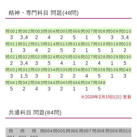
精神・専門科目 問題(48問)
問001
問002
問003
問004
問005
問006
問007
問008
問009
問010
3
3,4
2
4
2
5
1
5
3
3,4
問011
問012
問013
問014
問015
問016
問017
問018
問019
問020
1
3
4
2
5
2
1
5
1
2
問021
問022
問023
問024
問025
問026
問027
問028
問029
問030
2
3,4
3
5
4
1
2
4
1
5
問031
問032
問033
問034
問035
問036
問037
問038
問039
問040
3
1,5
3
1
2
2
4
5
1
3
問041
問042
問043
問044
問045
問046
問047
問048
5
2
4
3
2
1
1
5
※2026年2月15日(日) 更新
共通科目 問題(84問)
問
問
問
問004
問005
問006
問007
問008
問009
問010