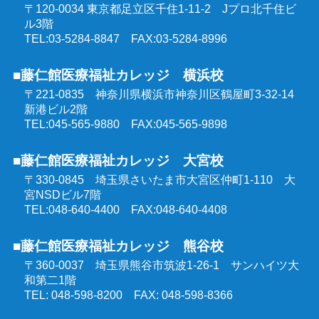
〒120-0034 東京都足立区千住1-11-2
Jプロ北千住ビ
同行援護従業者養成研修
ル3階
介護福祉士受験対策講座（オンラインコース）
TEL:03-5284-8847 FAX:03-5284-8996
喀痰吸引等研修
■藤仁館医療福祉カレッジ 横浜校
ケアマネジャー受験対策講座（オンラインコース）
〒221-0835 神奈川県横浜市神奈川区鶴屋町3-32-14
医療的ケア教員講習会
新港ビル2階
社会福祉士受験対策講座（オンラインコース）
TEL:045-565-9880 FAX:045-565-9898
埼玉県委託 公共職業訓練
■藤仁館医療福祉カレッジ 大宮校
精神保健福祉士受験対策講座（オンラインコース）
〒330-0845 埼玉県さいたま市大宮区仲町1-110
大
群馬県委託 公共職業訓練
宮NSDビル7階
TEL:048-640-4400 FAX:048-640-4408
東京都委託 公共職業訓練
■藤仁館医療福祉カレッジ 熊谷校
〒360-0037 埼玉県熊谷市筑波1-26-1
サンハイツ大
和第二1階
TEL: 048-598-8200 FAX: 048-598-8366