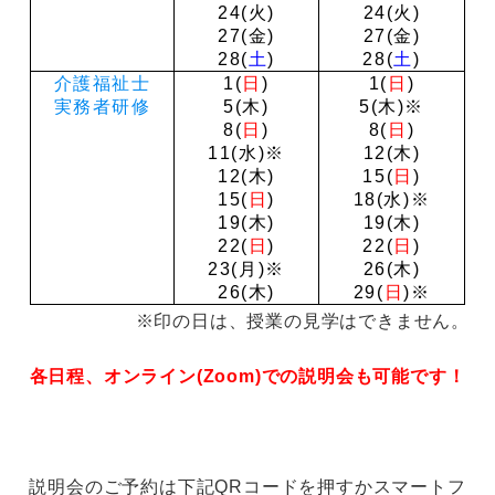
24(火)
24(火)
27(金)
27(金)
28(
土
)
28(
土
)
介護福祉士
1(
日
)
1(
日
)
実務者研修
5(木)
5(木)※
8(
日
)
8(
日
)
11(水)※
12(木)
12(木)
15(
日
)
15(
日
)
18(水)※
19(木)
19(木)
22(
日
)
22(
日
)
23(月)※
26(木)
26(木)
29(
日
)※
※印の日は、授業の見学はできません。
各日程、オンライン(Zoom)での説明会も可能です！
説明会のご予約は下記QRコードを押すかスマートフ