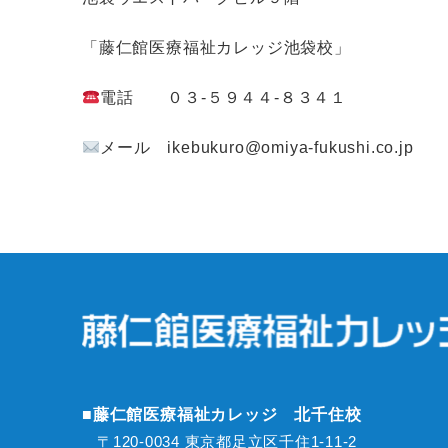
「藤仁館医療福祉カレッジ池袋校」
電話 ０３-５９４４-８３４１
メール ikebukuro@omiya-fukushi.co.jp
■藤仁館医療福祉カレッジ 北千住校
〒120-0034 東京都足立区千住1-11-2