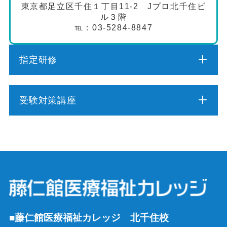
東京都足立区千住１丁目11-2 Jプロ北千住ビ
ル３階
℡：03-5284-8847
指定研修
介護職員初任者研修
受験対策講座
介護福祉士実務者研修
介護福祉士受験対策講座（通学コース）
介護予防運動指導員養成講座
ケアマネジャー受験対策講座（通学コース）
行動援護従業者養成研修
社会福祉士受験対策講座（通学コース）
強度行動障害支援者養成研修
■藤仁館医療福祉カレッジ 北千住校
精神保健福祉士受験対策講座（通学コース）