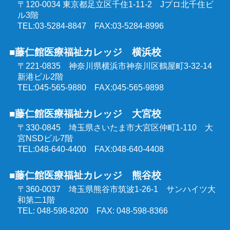
〒120-0034 東京都足立区千住1-11-2
Jプロ北千住ビ
同行援護従業者養成研修
ル3階
介護福祉士受験対策講座（オンラインコース）
TEL:03-5284-8847 FAX:03-5284-8996
喀痰吸引等研修
■藤仁館医療福祉カレッジ 横浜校
ケアマネジャー受験対策講座（オンラインコース）
〒221-0835 神奈川県横浜市神奈川区鶴屋町3-32-14
医療的ケア教員講習会
新港ビル2階
社会福祉士受験対策講座（オンラインコース）
TEL:045-565-9880 FAX:045-565-9898
埼玉県委託 公共職業訓練
■藤仁館医療福祉カレッジ 大宮校
精神保健福祉士受験対策講座（オンラインコース）
〒330-0845 埼玉県さいたま市大宮区仲町1-110
大
群馬県委託 公共職業訓練
宮NSDビル7階
TEL:048-640-4400 FAX:048-640-4408
東京都委託 公共職業訓練
■藤仁館医療福祉カレッジ 熊谷校
〒360-0037 埼玉県熊谷市筑波1-26-1
サンハイツ大
和第二1階
TEL: 048-598-8200 FAX: 048-598-8366