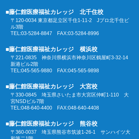
強度行動障害支援者養成研修
■藤仁館医療福祉カレッジ 北千住校
精神保健福祉士受験対策講座（通学コース）
〒120-0034 東京都足立区千住1-11-2
Jプロ北千住ビ
同行援護従業者養成研修
ル3階
介護福祉士受験対策講座（オンラインコース）
TEL:03-5284-8847 FAX:03-5284-8996
喀痰吸引等研修
■藤仁館医療福祉カレッジ 横浜校
ケアマネジャー受験対策講座（オンラインコース）
〒221-0835 神奈川県横浜市神奈川区鶴屋町3-32-14
医療的ケア教員講習会
新港ビル2階
社会福祉士受験対策講座（オンラインコース）
TEL:045-565-9880 FAX:045-565-9898
埼玉県委託 公共職業訓練
■藤仁館医療福祉カレッジ 大宮校
精神保健福祉士受験対策講座（オンラインコース）
〒330-0845 埼玉県さいたま市大宮区仲町1-110
大
群馬県委託 公共職業訓練
宮NSDビル7階
TEL:048-640-4400 FAX:048-640-4408
東京都委託 公共職業訓練
■藤仁館医療福祉カレッジ 熊谷校
〒360-0037 埼玉県熊谷市筑波1-26-1
サンハイツ大
和第二1階