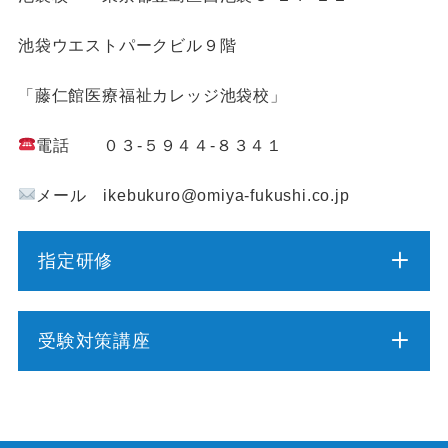
池袋ウエストパークビル９階
「藤仁館医療福祉カレッジ池袋校」
電話 ０３-５９４４-８３４１
メール ikebukuro@omiya-fukushi.co.jp
指定研修
介護職員初任者研修
受験対策講座
介護福祉士実務者研修
介護福祉士受験対策講座（通学コース）
介護予防運動指導員養成講座