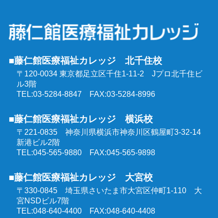
ケアマネジャー受験対策講座（通学コース）
行動援護従業者養成研修
社会福祉士受験対策講座（通学コース）
強度行動障害支援者養成研修
■藤仁館医療福祉カレッジ 北千住校
精神保健福祉士受験対策講座（通学コース）
〒120-0034 東京都足立区千住1-11-2
Jプロ北千住ビ
同行援護従業者養成研修
ル3階
介護福祉士受験対策講座（オンラインコース）
TEL:03-5284-8847 FAX:03-5284-8996
喀痰吸引等研修
■藤仁館医療福祉カレッジ 横浜校
ケアマネジャー受験対策講座（オンラインコース）
〒221-0835 神奈川県横浜市神奈川区鶴屋町3-32-14
医療的ケア教員講習会
新港ビル2階
社会福祉士受験対策講座（オンラインコース）
TEL:045-565-9880 FAX:045-565-9898
埼玉県委託 公共職業訓練
■藤仁館医療福祉カレッジ 大宮校
精神保健福祉士受験対策講座（オンラインコース）
〒330-0845 埼玉県さいたま市大宮区仲町1-110
大
群馬県委託 公共職業訓練
宮NSDビル7階
TEL:048-640-4400 FAX:048-640-4408