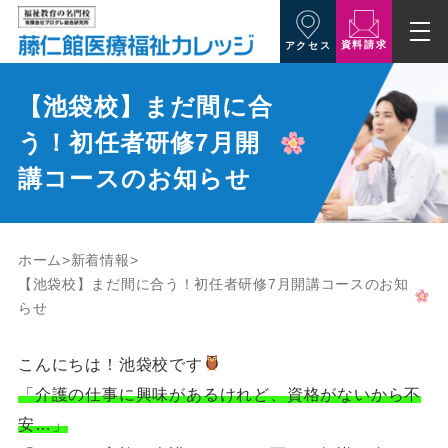
資料請求
アクセス
【池袋校】まだ間に合
う！初任者研修7月開
講コースのお知らせ
ホーム
新着情報
【池袋校】まだ間に合う！初任者研修7月開講コースのお知
らせ
こんにちは！池袋校です
「介護の仕事に興味があるけれど、資格がないから不
安…」