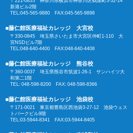
〒221-0835 神奈川県横浜市神奈川区鶴屋町3-32-14
医療的ケア教員講習会
新港ビル2階
社会福祉士受験対策講座（オンラインコース）
TEL:045-565-9880 FAX:045-565-9898
埼玉県委託 公共職業訓練
■藤仁館医療福祉カレッジ 大宮校
精神保健福祉士受験対策講座（オンラインコース）
〒330-0845 埼玉県さいたま市大宮区仲町1-110
大
群馬県委託 公共職業訓練
宮NSDビル7階
TEL:048-640-4400 FAX:048-640-4408
東京都委託 公共職業訓練
■藤仁館医療福祉カレッジ 熊谷校
〒360-0037 埼玉県熊谷市筑波1-26-1
サンハイツ大
和第二1階
TEL: 048-598-8200 FAX: 048-598-8366
■藤仁館医療福祉カレッジ 池袋校
〒171-0021 東京都豊島区西池袋3-27-12
池袋ウェス
トパークビル9階
TEL:03-5944-8341 FAX:03-5944-8405