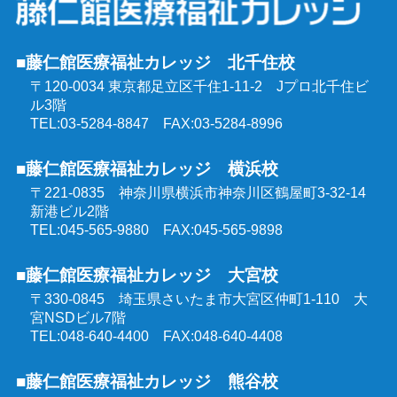
社会福祉士受験対策講座（通学コース）
強度行動障害支援者養成研修
■藤仁館医療福祉カレッジ 北千住校
精神保健福祉士受験対策講座（通学コース）
〒120-0034 東京都足立区千住1-11-2
Jプロ北千住ビ
同行援護従業者養成研修
ル3階
介護福祉士受験対策講座（オンラインコース）
TEL:03-5284-8847 FAX:03-5284-8996
喀痰吸引等研修
■藤仁館医療福祉カレッジ 横浜校
ケアマネジャー受験対策講座（オンラインコース）
〒221-0835 神奈川県横浜市神奈川区鶴屋町3-32-14
医療的ケア教員講習会
新港ビル2階
社会福祉士受験対策講座（オンラインコース）
TEL:045-565-9880 FAX:045-565-9898
埼玉県委託 公共職業訓練
■藤仁館医療福祉カレッジ 大宮校
精神保健福祉士受験対策講座（オンラインコース）
〒330-0845 埼玉県さいたま市大宮区仲町1-110
大
群馬県委託 公共職業訓練
宮NSDビル7階
TEL:048-640-4400 FAX:048-640-4408
東京都委託 公共職業訓練
■藤仁館医療福祉カレッジ 熊谷校