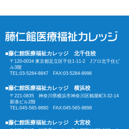
介護福祉士受験対策講座（通学コース）
介護予防運動指導員養成講座
ケアマネジャー受験対策講座（通学コース）
行動援護従業者養成研修
社会福祉士受験対策講座（通学コース）
強度行動障害支援者養成研修
■藤仁館医療福祉カレッジ 北千住校
精神保健福祉士受験対策講座（通学コース）
〒120-0034 東京都足立区千住1-11-2
Jプロ北千住ビ
同行援護従業者養成研修
ル3階
介護福祉士受験対策講座（オンラインコース）
TEL:03-5284-8847 FAX:03-5284-8996
喀痰吸引等研修
■藤仁館医療福祉カレッジ 横浜校
ケアマネジャー受験対策講座（オンラインコース）
〒221-0835 神奈川県横浜市神奈川区鶴屋町3-32-14
医療的ケア教員講習会
新港ビル2階
社会福祉士受験対策講座（オンラインコース）
TEL:045-565-9880 FAX:045-565-9898
埼玉県委託 公共職業訓練
■藤仁館医療福祉カレッジ 大宮校
精神保健福祉士受験対策講座（オンラインコース）