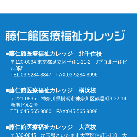
介護福祉士受験対策講座（通学コース）
介護予防運動指導員養成講座
ケアマネジャー受験対策講座（通学コース）
行動援護従業者養成研修
社会福祉士受験対策講座（通学コース）
強度行動障害支援者養成研修
■藤仁館医療福祉カレッジ 北千住校
精神保健福祉士受験対策講座（通学コース）
〒120-0034 東京都足立区千住1-11-2
Jプロ北千住ビ
同行援護従業者養成研修
ル3階
介護福祉士受験対策講座（オンラインコース）
TEL:03-5284-8847 FAX:03-5284-8996
喀痰吸引等研修
■藤仁館医療福祉カレッジ 横浜校
ケアマネジャー受験対策講座（オンラインコース）
〒221-0835 神奈川県横浜市神奈川区鶴屋町3-32-14
医療的ケア教員講習会
新港ビル2階
社会福祉士受験対策講座（オンラインコース）
TEL:045-565-9880 FAX:045-565-9898
埼玉県委託 公共職業訓練
■藤仁館医療福祉カレッジ 大宮校
精神保健福祉士受験対策講座（オンラインコース）
〒330-0845 埼玉県さいたま市大宮区仲町1-110
大