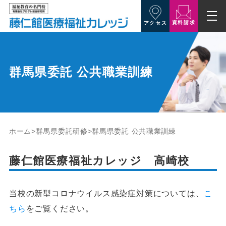
資料請求
アクセス
群馬県委託 公共職業訓練
ホーム
群馬県委託研修
群馬県委託 公共職業訓練
藤仁館医療福祉カレッジ 高崎校
当校の新型コロナウイルス感染症対策については、
こ
ちら
をご覧ください。