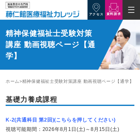
資料請求
アクセス
精神保健福祉士受験対策
講座 動画視聴ページ【通
学】
ホーム
精神保健福祉士受験対策講座 動画視聴ページ【通学】
基礎力養成課程
K-2(共通科目 第2回)(こちらを押してください)
視聴可能期間：2026年8月1日(土)～8月15日(土)