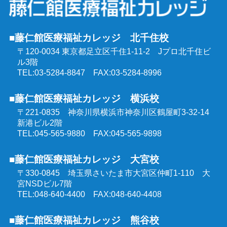
行動援護従業者養成研修
社会福祉士受験対策講座（通学コース）
強度行動障害支援者養成研修
■藤仁館医療福祉カレッジ 北千住校
精神保健福祉士受験対策講座（通学コース）
〒120-0034 東京都足立区千住1-11-2
Jプロ北千住ビ
同行援護従業者養成研修
ル3階
介護福祉士受験対策講座（オンラインコース）
TEL:03-5284-8847 FAX:03-5284-8996
喀痰吸引等研修
■藤仁館医療福祉カレッジ 横浜校
ケアマネジャー受験対策講座（オンラインコース）
〒221-0835 神奈川県横浜市神奈川区鶴屋町3-32-14
医療的ケア教員講習会
新港ビル2階
社会福祉士受験対策講座（オンラインコース）
TEL:045-565-9880 FAX:045-565-9898
埼玉県委託 公共職業訓練
■藤仁館医療福祉カレッジ 大宮校
精神保健福祉士受験対策講座（オンラインコース）
〒330-0845 埼玉県さいたま市大宮区仲町1-110
大
群馬県委託 公共職業訓練
宮NSDビル7階
TEL:048-640-4400 FAX:048-640-4408
東京都委託 公共職業訓練
■藤仁館医療福祉カレッジ 熊谷校