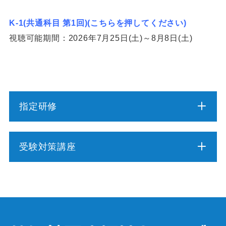
K-1(共通科目 第1回)(こちらを押してください)
視聴可能期間：2026年7月25日(土)～8月8日(土)
指定研修
介護職員初任者研修
受験対策講座
介護福祉士実務者研修
介護福祉士受験対策講座（通学コース）
介護予防運動指導員養成講座
ケアマネジャー受験対策講座（通学コース）