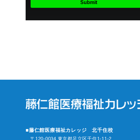
■藤仁館医療福祉カレッジ 北千住校
〒120-0034 東京都足立区千住1-11-2