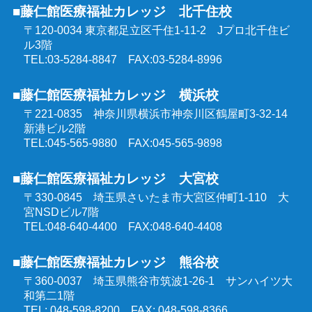
強度行動障害支援者養成研修
■藤仁館医療福祉カレッジ 北千住校
精神保健福祉士受験対策講座（通学コース）
〒120-0034 東京都足立区千住1-11-2
Jプロ北千住ビ
同行援護従業者養成研修
ル3階
介護福祉士受験対策講座（オンラインコース）
TEL:03-5284-8847 FAX:03-5284-8996
喀痰吸引等研修
■藤仁館医療福祉カレッジ 横浜校
ケアマネジャー受験対策講座（オンラインコース）
〒221-0835 神奈川県横浜市神奈川区鶴屋町3-32-14
医療的ケア教員講習会
新港ビル2階
社会福祉士受験対策講座（オンラインコース）
TEL:045-565-9880 FAX:045-565-9898
埼玉県委託 公共職業訓練
■藤仁館医療福祉カレッジ 大宮校
精神保健福祉士受験対策講座（オンラインコース）
〒330-0845 埼玉県さいたま市大宮区仲町1-110
大
群馬県委託 公共職業訓練
宮NSDビル7階
TEL:048-640-4400 FAX:048-640-4408
東京都委託 公共職業訓練
■藤仁館医療福祉カレッジ 熊谷校
〒360-0037 埼玉県熊谷市筑波1-26-1
サンハイツ大
和第二1階
TEL: 048-598-8200 FAX: 048-598-8366