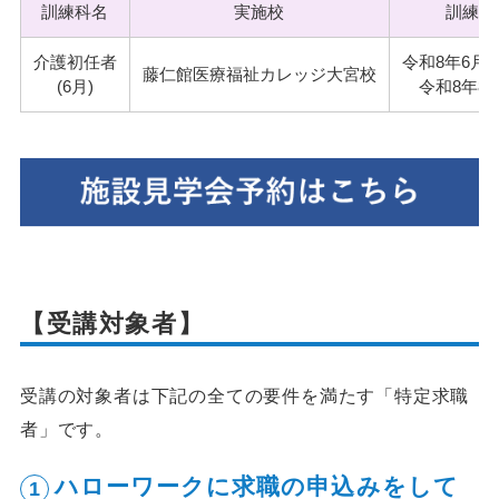
訓練科名
実施校
訓練期
介護初任者
令和8年6月4
藤仁館医療福祉カレッジ大宮校
(6月)
令和8年8月
【受講対象者】
受講の対象者は下記の全ての要件を満たす「特定求職
者」です。
ハローワークに求職の申込みをして