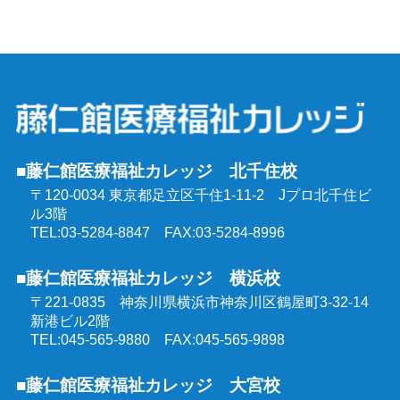
介護福祉士受験対策講座（通学コース）
介護予防運動指導員養成講座
ケアマネジャー受験対策講座（通学コース）
行動援護従業者養成研修
社会福祉士受験対策講座（通学コース）
強度行動障害支援者養成研修
■藤仁館医療福祉カレッジ 北千住校
精神保健福祉士受験対策講座（通学コース）
〒120-0034 東京都足立区千住1-11-2
Jプロ北千住ビ
同行援護従業者養成研修
ル3階
介護福祉士受験対策講座（オンラインコース）
TEL:03-5284-8847 FAX:03-5284-8996
喀痰吸引等研修
■藤仁館医療福祉カレッジ 横浜校
ケアマネジャー受験対策講座（オンラインコース）
〒221-0835 神奈川県横浜市神奈川区鶴屋町3-32-14
医療的ケア教員講習会
新港ビル2階
社会福祉士受験対策講座（オンラインコース）
TEL:045-565-9880 FAX:045-565-9898
埼玉県委託 公共職業訓練
■藤仁館医療福祉カレッジ 大宮校
精神保健福祉士受験対策講座（オンラインコース）