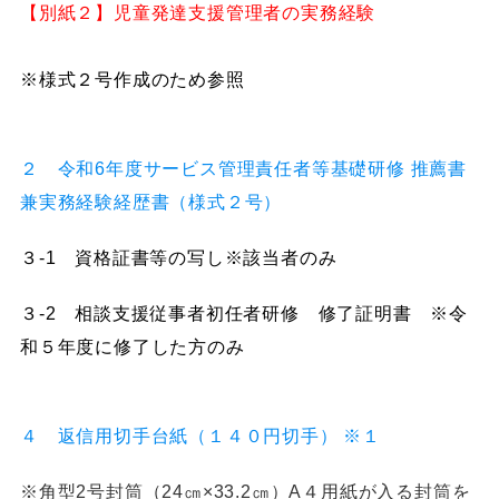
【別紙２】児童発達支援管理者の実務経験
※様式２号作成のため参照
２ 令和6年度サービス管理責任者等基礎研修 推薦書
兼実務経験経歴書（様式２号）
３-1 資格証書等の写し※該当者のみ
３-2 相談支援従事者初任者研修 修了証明書 ※令
和５年度に修了した方のみ
４ 返信用切手台紙（１４０円切手） ※１
※角型2号封筒（24㎝×33.2㎝）A４用紙が入る封筒を