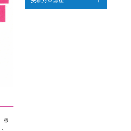
受験対策講座
介護福祉士受験対策講座（通学コ
介護福祉士実務者研修
ース）
ケアマネジャー受験対策講座（通
介護予防運動指導員養成講座
学コース）
社会福祉士受験対策講座（通学コ
行動援護従業者養成研修
ース）
精神保健福祉士受験対策講座（通
強度行動障害支援者養成研修
学コース）
介護福祉士受験対策講座（オンラ
同行援護従業者養成研修
インコース）
ケアマネジャー受験対策講座（オ
喀痰吸引等研修
ンラインコース）
社会福祉士受験対策講座（オンラ
医療的ケア教員講習会
、移
インコース）
い