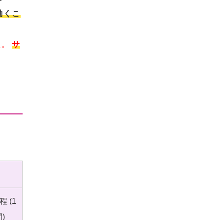
精神保健福祉士受験対策講座（オ
埼玉県委託 公共職業訓練
働くこ
ンラインコース）
群馬県委託 公共職業訓練
た。
サ
東京都委託 公共職業訓練
 (1
)