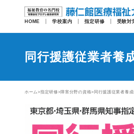
HOME
学校案内
指定研修
受験対
同行援護従業者養
ホーム
指定研修
障害分野の資格
同行援護従業者養成