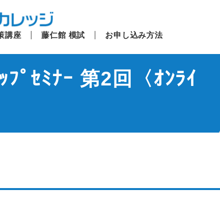
策講座
藤仁館 模試
お申し込み方法
ﾌﾟｾﾐﾅｰ 第2回〈ｵﾝﾗｲ