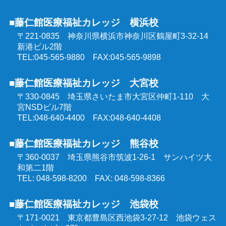
喀痰吸引等研修
■藤仁館医療福祉カレッジ 横浜校
ケアマネジャー受験対策講座（オンラインコース）
〒221-0835 神奈川県横浜市神奈川区鶴屋町3-32-14
医療的ケア教員講習会
新港ビル2階
社会福祉士受験対策講座（オンラインコース）
TEL:045-565-9880 FAX:045-565-9898
埼玉県委託 公共職業訓練
■藤仁館医療福祉カレッジ 大宮校
精神保健福祉士受験対策講座（オンラインコース）
〒330-0845 埼玉県さいたま市大宮区仲町1-110
大
群馬県委託 公共職業訓練
宮NSDビル7階
TEL:048-640-4400 FAX:048-640-4408
東京都委託 公共職業訓練
■藤仁館医療福祉カレッジ 熊谷校
〒360-0037 埼玉県熊谷市筑波1-26-1
サンハイツ大
和第二1階
TEL: 048-598-8200 FAX: 048-598-8366
■藤仁館医療福祉カレッジ 池袋校
〒171-0021 東京都豊島区西池袋3-27-12
池袋ウェス