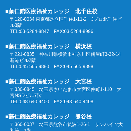
強度行動障害支援者養成研修
■藤仁館医療福祉カレッジ 北千住校
精神保健福祉士受験対策講座（通学コース）
〒120-0034 東京都足立区千住1-11-2
Jプロ北千住ビ
同行援護従業者養成研修
ル3階
介護福祉士受験対策講座（オンラインコース）
TEL:03-5284-8847 FAX:03-5284-8996
喀痰吸引等研修
■藤仁館医療福祉カレッジ 横浜校
ケアマネジャー受験対策講座（オンラインコース）
〒221-0835 神奈川県横浜市神奈川区鶴屋町3-32-14
医療的ケア教員講習会
新港ビル2階
社会福祉士受験対策講座（オンラインコース）
TEL:045-565-9880 FAX:045-565-9898
埼玉県委託 公共職業訓練
■藤仁館医療福祉カレッジ 大宮校
精神保健福祉士受験対策講座（オンラインコース）
〒330-0845 埼玉県さいたま市大宮区仲町1-110
大
群馬県委託 公共職業訓練
宮NSDビル7階
TEL:048-640-4400 FAX:048-640-4408
東京都委託 公共職業訓練
■藤仁館医療福祉カレッジ 熊谷校
〒360-0037 埼玉県熊谷市筑波1-26-1
サンハイツ大
和第二1階