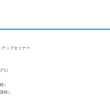
トアップセミナー
グ1）
課程）
成課程）