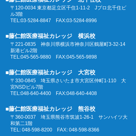
精神保健福祉士受験対策講座（通学コース）
〒120-0034 東京都足立区千住1-11-2
Jプロ北千住ビ
同行援護従業者養成研修
ル3階
介護福祉士受験対策講座（オンラインコース）
TEL:03-5284-8847 FAX:03-5284-8996
喀痰吸引等研修
■藤仁館医療福祉カレッジ 横浜校
ケアマネジャー受験対策講座（オンラインコース）
〒221-0835 神奈川県横浜市神奈川区鶴屋町3-32-14
医療的ケア教員講習会
新港ビル2階
社会福祉士受験対策講座（オンラインコース）
TEL:045-565-9880 FAX:045-565-9898
埼玉県委託 公共職業訓練
■藤仁館医療福祉カレッジ 大宮校
精神保健福祉士受験対策講座（オンラインコース）
〒330-0845 埼玉県さいたま市大宮区仲町1-110
大
群馬県委託 公共職業訓練
宮NSDビル7階
TEL:048-640-4400 FAX:048-640-4408
東京都委託 公共職業訓練
■藤仁館医療福祉カレッジ 熊谷校
〒360-0037 埼玉県熊谷市筑波1-26-1
サンハイツ大
和第二1階
TEL: 048-598-8200 FAX: 048-598-8366